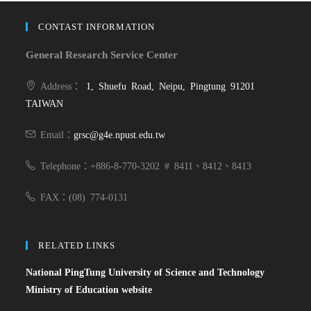
CONTAST INFORMATION
General Research Service Center
Address：
1, Shuefu Road, Neipu, Pingtung 91201
TAIWAN
Email：
grsc@g4e.npust.edu.tw
Telephone：+886-8-770-3202 # 8411、8412、8413
FAX：(08) 774-0131
RELATED LINKS
National PingTung University of Science and Technology
Ministry of Education website