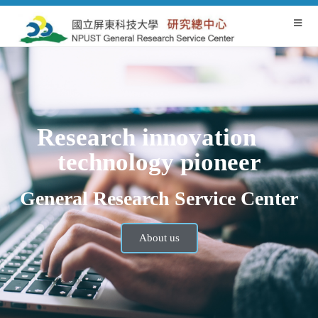
Research innovation
technology pioneer
General Research Service Center
About us