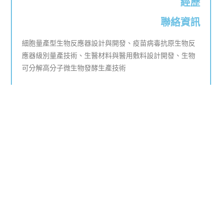
經歷
聯絡資訊
細胞量產型生物反應器設計與開發、疫苗病毒抗原生物反
應器級別量產技術、生醫材料與醫用敷料設計開發、生物
可分解高分子微生物發酵生產技術
國立屏東科技大學動物用疫苗國際學位專班博士
國立屏東科技大學 計畫型兼任研究助理
(08)770-3202 #5538
yjz@mail.npust.edu.tw
研究成果 →
閱讀更多 →