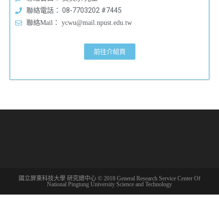
聯絡電話： 08-7703202 #7445
聯絡Mail： ycwu@mail.npust.edu.tw
前往介紹頁
國立屏東科技大學 研究總中心 © 2018 General Research Service Center Of
National Pingtung University Science and Technology