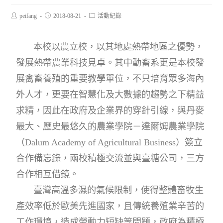
peifang
2018-08-21
活動紀錄
本校以農立校，以其地處熱帶地區之優勢，
發展熱帶農業科技見卓。其中動畜系更是本校發
展禽畜養殖的重要教學單位，不只培育眾多海內
外人才，更要在智慧化及大數據的趨勢之下精益
求精，因此在政府及企業界的穿針引線，與丹麥
最大、歷史最悠久的農業學院－達爾姆農業學院
（Dalum Academy of Agricultural Business）簽立
合作備忘錄，兩校積極交流並與臺糖公司，三方
合作相互借鏡。
臺灣高溫多濕的氣候限制，使得整體畜牧生
產效率低於歐美先進國家，且傳統養殖業辛苦的
工作環境，造成勞動力短缺等問題，政府為積極