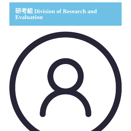
研考組 Division of Research and
Evaluation