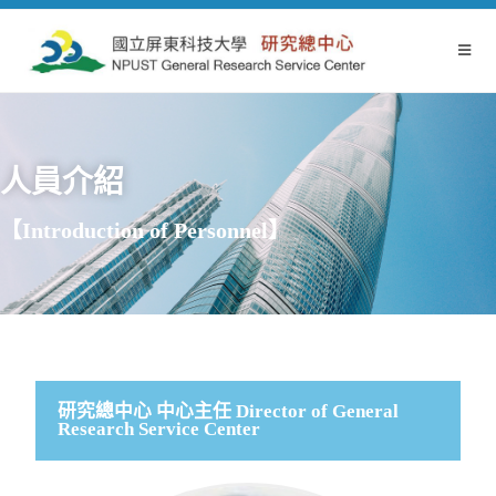
人員介紹
【Introduction of Personnel】
研究總中心 中心主任 Director of General
Research Service Center