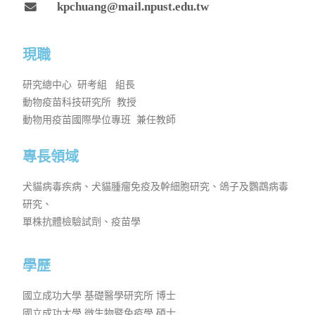
kpchuang@mail.npust.edu.tw
現職
研究總中心 研考組 組長
動物疫苗科技研究所 教授
動物用疫苗國際學位專班 兼任教師
專長領域
犬貓病毒疾病、犬貓腫瘤免疫及幹細胞研究、鴿子及鸚鵡病毒
研究、
單株抗體檢驗試劑、疫苗學
學歷
國立成功大學 基礎醫學研究所 博士
國立成功大學 微生物暨免疫學 碩士