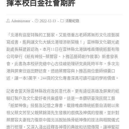
揮本校白金社會期許
Administrator
2022-12-13
活動紀錄
「北港有這麼特殊的工藝家，又能借重古老師將無形文化技藝撰
寫成書，能夠讓文化大鎮北港增添新契機！」雲林縣文化觀光處
副處長蘇建蒼認為，本月11日在雲林縣北港鎮唯森傳統紙藝有限
公司舉行《紙有神技─蔡爾容、卜雅菡藝師創作敘事》新書發表
會，此書為本校研究總中心古佳峻助理研究員耗時半年，多次北
港與屏東往返田野訪查，透過蔡爾容與卜雅菡兩位藝師傾囊口
述，讓一本5萬字、244頁的文化專書深具可讀可識的學術價值。
記者會當天除雲林縣政府及民意代表，更有遠從高雄及屏東的紙
糊訂製戶及文化愛好者共襄盛舉，這是一本鑽研臺灣民間工藝
「紙塑神像」技藝及記憶之專書，載錄唯森傳統紙藝自清朝以來
祖父蔡文芳至父親蔡錦清先生發展的戲偶及神偶的發展，並針對
蔡爾容夫妻戮力復原中國北派脫胎換骨紙神像的技法與相關儀式
進行梳理，又深入淺出詮釋各神尊的典故和坊間傳聞，讓神聖莊