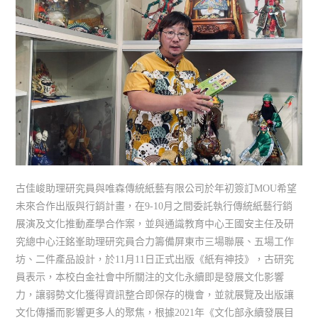
古佳峻助理研究員與唯森傳統紙藝有限公司於年初簽訂MOU希望
未來合作出版與行銷計畫，在9-10月之間委託執行傳統紙藝行銷
展演及文化推動產學合作案，並與通識教育中心王國安主任及研
究總中心汪銘峯助理研究員合力籌備屏東市三場聯展、五場工作
坊、二件產品設計，於11月11日正式出版《紙有神技》，古研究
員表示，本校白金社會中所關注的文化永續即是發展文化影響
力，讓弱勢文化獲得資訊整合即保存的機會，並就展覽及出版讓
文化傳播而影響更多人的聚焦，根據2021年《文化部永續發展目