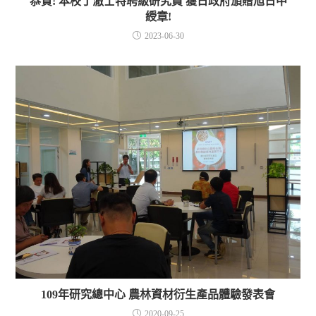
恭賀! 本校丁澈士特聘級研究員 獲日政府頒贈旭日中
綬章!
2023-06-30
109年研究總中心 農林資材衍生產品體驗發表會
2020-09-25