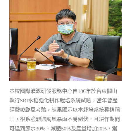
本校國際灌溉研發服務中心自106年於台東關山
執行SRI水稻強化耕作栽培系統試驗，當年曾歷
經嚴峻颱風考驗，結果顯示以本栽培系統種植稻
田，根系強韌遇颱風暴雨不易倒伏，且耕作期間
可達到節水30%、減肥50%及產量增加20%，獲