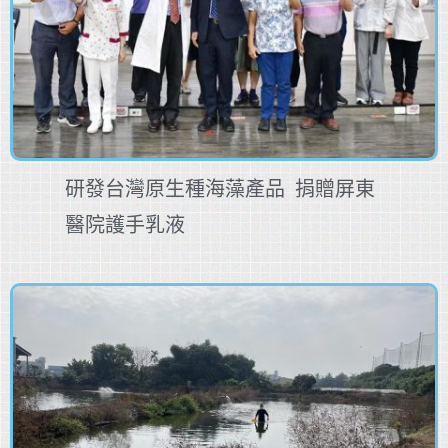
研發台灣原生種海藻產品 捐贈屏東
醫院護手乳液