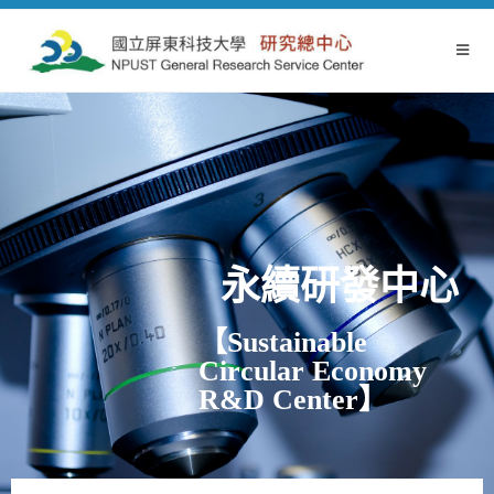
永續研發中心
【Sustainable
Circular Economy
R&D Center】